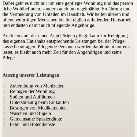
Dabei geht es nicht nur um eine gepflegte Wohnung und das per­sön­
liche Wohl­be­finden, sondern auch um regel­mäßige Ernährung und
die Ver­meidung von Unfällen im Haushalt. Wir helfen älteren und
pfle­ge­be­dürf­tigen Menschen bei der täglich anfal­lenden Haus­arbeit
und ent­lasten damit auch pflegende Ange­hörige.
Auch jemand, der einen Ange­hörigen pflegt, kann zur Rei­nigung
des eigenen Haus­halts ent­spre­chende Leis­tungen bei der Pfle­ge­
kasse bean­tragen. Pflegende Per­sonen werden damit nicht nur ent­
lastet, es bleibt auch mehr Zeit für den Ange­hörigen und seine
Pflege.
Auszug unserer Leis­tungen
Zube­reitung von Mahl­zeiten
Rei­nigen der Wohnung
Spülen und Auf­räumen
Unterstützung beim Ein­kaufen
Besorgen von Medi­ka­menten
Waschen und Bügeln
Gemeinsame Spa­zier­gänge
Fahr- und Boten­dienste