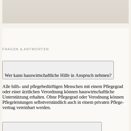
FRAGEN & ANTWORTEN
Wer kann hauswirtschaftliche Hilfe in Anspruch nehmen?
Alle hilfs- und pfle­ge­be­dürf­tigen Menschen mit einem Pfle­gegrad
oder einer ärzt­lichen Ver­ordnung können haus­wirtschaft­liche
Unterstützung erhalten. Ohne Pfle­gegrad oder Ver­odnung können
Pfle­ge­leis­tungen selbst­ver­ständlich auch in einem pri­vaten Pfle­ge­
vertrag ver­einbart werden.